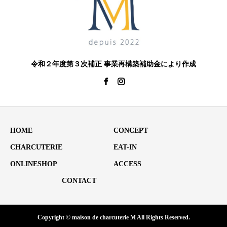
令和２年度第３次補正 事業再構築補助金により作成
HOME
CONCEPT
CHARCUTERIE
EAT-IN
ONLINESHOP
ACCESS
CONTACT
Copyright © maison de charcuterie M All Rights Reserved.