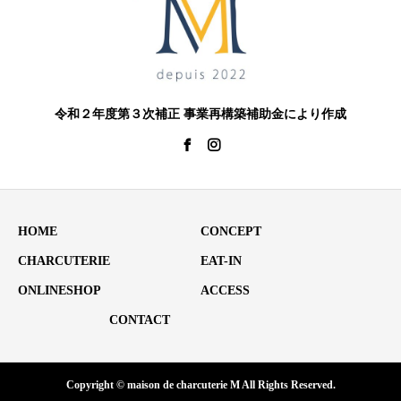
令和２年度第３次補正 事業再構築補助金により作成
HOME
CONCEPT
CHARCUTERIE
EAT-IN
ONLINESHOP
ACCESS
CONTACT
Copyright © maison de charcuterie M All Rights Reserved.